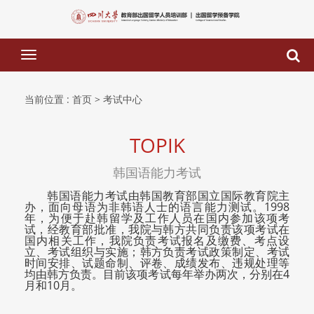
下
拉
菜
单
当前位置 :
首页
> 考试中心
TOPIK
韩国语能力考试
韩国语能力考试由韩国教育部国立国际教育院主
办，面向母语为非韩语人士的语言能力测试。1998
年，为便于赴韩留学及工作人员在国内参加该项考
试，经教育部批准，我院与韩方共同负责该项考试在
国内相关工作，我院负责考试报名及缴费、考点设
立、考试组织与实施；韩方负责考试政策制定、考试
时间安排、试题命制、评卷、成绩发布、违规处理等
均由韩方负责。目前该项考试每年举办两次，分别在4
月和10月。