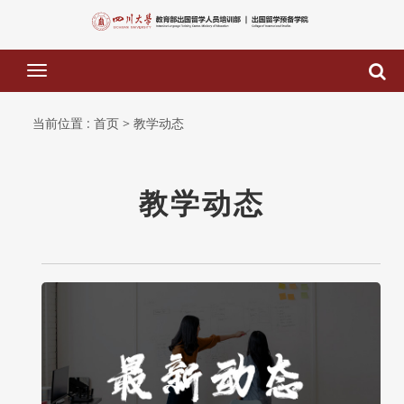
下
拉
菜
当前位置 :
首页
> 教学动态
单
教学动态