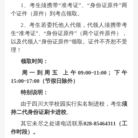
1、考生须携带“准考证”、“身份证原件”两
个证件（原件）到考点领取。
2、考生若委托他人代领，代领人须携带考
生“准考证”、“身份证原件”（两个证件原件），
以及代领人“身份证原件”领取。证件不齐恕不受
理！
领取时间：
周一到周五
上午
0
9
:0
0
~
11
:0
0
；下午
1
5
:0
0
~
17:00
（节假日除外）
特别说明：
由于四川大学校园实行实名制进校，考生
须
持二代身份证刷卡进校
。
其它未尽之处请电话联系
028-85464311（工
作时段）。