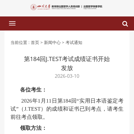
下
拉
菜
单
当前位置 :
首页
> 新闻中心
> 考试通知
第184回J.TEST考试成绩证书开始
发放
2026-03-10
各位考生：
202
6
年
1
月
11
日第
1
84
回
“实用日本语鉴定考
试”（J.TEST）的成绩和证书已到考点，请考生
前往考点领取。
领取方法：