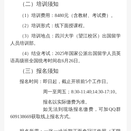
（二）培训须知
（
1）
培训费用：
8480元（含教材、考试费）。
（
2
）培训形式：
线下面授课程
。
（
3）培训地点：四川大学（望江校区）出国留学
人员培训部。
（4）结业考试：202
5
年国家公派出国留学人员英
语高级班全国统考时间
在6月26日。
（三）报名须知
报名时间：即日
起
，
截止开班前
5个工作日
。
周一至周五；
8:30-11:
4
0;14:30-17:
1
0。
报名以实际缴费为准。
如无法到现场报名缴费，可加
QQ群
609138669
获取线上报名方式。