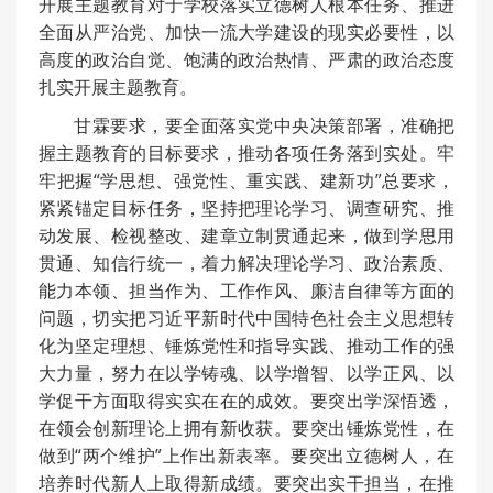
开展主题教育对于学校落实立德树人根本任务、推进
全面从严治党、加快一流大学建设的现实必要性，以
高度的政治自觉、饱满的政治热情、严肃的政治态度
扎实开展主题教育。
甘霖要求，要全面落实党中央决策部署，准确把
握主题教育的目标要求，推动各项任务落到实处。牢
牢把握“学思想、强党性、重实践、建新功”总要求，
紧紧锚定目标任务，坚持把理论学习、调查研究、推
动发展、检视整改、建章立制贯通起来，做到学思用
贯通、知信行统一，着力解决理论学习、政治素质、
能力本领、担当作为、工作作风、廉洁自律等方面的
问题，切实把习近平新时代中国特色社会主义思想转
化为坚定理想、锤炼党性和指导实践、推动工作的强
大力量，努力在以学铸魂、以学增智、以学正风、以
学促干方面取得实实在在的成效。要突出学深悟透，
在领会创新理论上拥有新收获。要突出锤炼党性，在
做到“两个维护”上作出新表率。要突出立德树人，在
培养时代新人上取得新成绩。要突出实干担当，在推